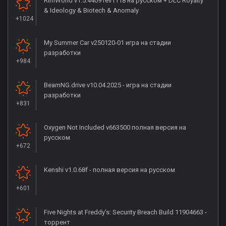
RimWorld v1.5.4409 rev1118 на русском + DLC Royalty
& Ideology & Biotech & Anomaly
+1024
My Summer Car v250120-01 игра на стадии
разработки
+984
BeamNG.drive v10.04.2025 - игра на стадии
разработки
+831
Oxygen Not Included v663500 полная версия на
русском
+672
Kenshi v1.0.68f - полная версия на русском
+601
Five Nights at Freddy's: Security Breach Build 11904663 -
торрент