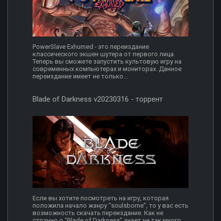
PowerSlave Exhumed - это переиздание
классического экшен шутера от первого лица.
Теперь вы сможете запустить культовую игру на
современных компьютерах и мониторах. Данное
переиздание имеет не только...
Blade of Darkness v20230316 - торрент
Если вы хотите посмотреть на игру, которая
положила начало жанру “soulsborne”, то у вас есть
возможность скачать переиздание. Как не
странно о “Blade of Darkness” знает не так много