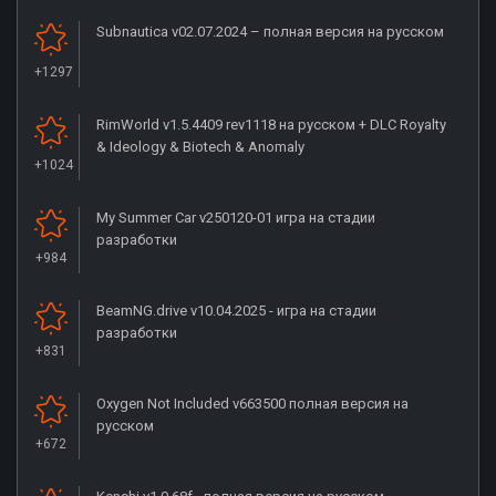
Subnautica v02.07.2024 – полная версия на русском
+1297
RimWorld v1.5.4409 rev1118 на русском + DLC Royalty
& Ideology & Biotech & Anomaly
+1024
My Summer Car v250120-01 игра на стадии
разработки
+984
BeamNG.drive v10.04.2025 - игра на стадии
разработки
+831
Oxygen Not Included v663500 полная версия на
русском
+672