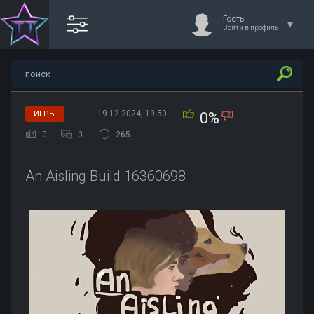
Гость
Войти в профиль
19-12-2024, 19:50
ИГРЫ
0%
0
0
265
An Aisling Build 16360698