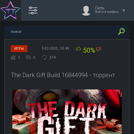
Гость
Войти в профиль
3-02-2025, 10:49
ИГРЫ
50%
2
0
274
The Dark Gift Build 16844994 - торрент