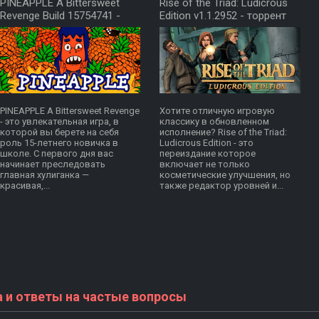
PINEAPPLE A Bittersweet
Rise of the Triad: Ludicrous
Revenge Build 15754741 -
Edition v1.1.2952 - торрент
торрент
PINEAPPLE A Bittersweet Revenge
Хотите отличную игровую
- это увлекательная игра, в
классику в обновленном
которой вы берете на себя
исполнение? Rise of the Triad:
роль 15-летнего новичка в
Ludicrous Edition - это
школе. С первого дня вас
переиздание которое
начинает преследовать
включает не только
главная хулиганка —
косметические улучшения, но
красивая,...
также редактор уровней и...
а и ответы на частые вопросы