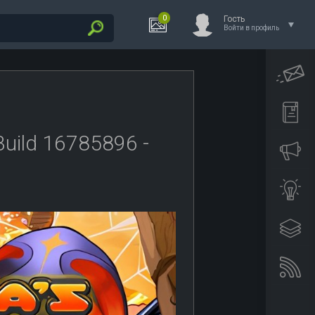
0
Гость
Войти в профиль
Build 16785896 -