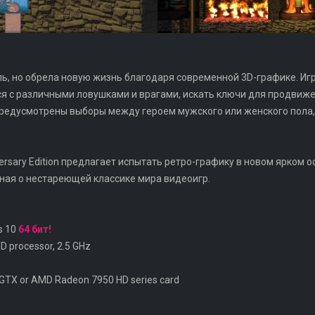
ь, но обрела новую жизнь благодаря современной 3D-графике. Игр
ся с различными ловушками и врагами, искать ключи для продвиже
 предусмотрены выборы между героем мужского или женского пола
ersary Edition предлагает испытать ретро-графику в новом ярком 
ная о нестареющей классике мира видеоигр.
s 10
64 бит!
D processor, 2.5 GHz
GTX or AMD Radeon 7950 HD series card