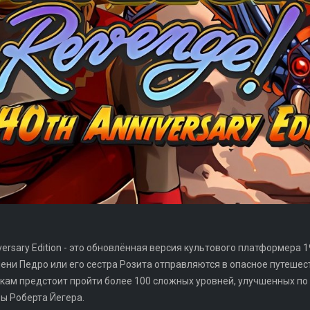
versary Edition - это обновлённая версия культового платформера
имени Педро или его сестра Розита отправляются в опасное путеше
кам предстоит пройти более 100 сложных уровней, улучшенных по 
ры Роберта Йегера.