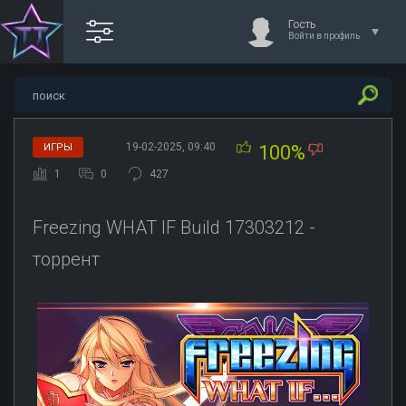
Гость
Войти в профиль
19-02-2025, 09:40
ИГРЫ
100%
1
0
427
Freezing WHAT IF Build 17303212 -
торрент