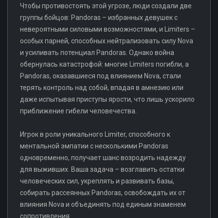
Чтобы противостоять этой угрозе, люди создали две
группы бойцов: Pandoras – избранных девушек с
невероятными силовыми возможностями, и Limiters –
особых парней, способных нейтрализовать силу Nova
и усиливать потенциал Pandoras. Однако война
обернулась катастрофой: многие Limiters погибли, а
Pandoras, оказавшиеся под влиянием Nova, стали
терять контроль над собой, впадая в амнезию или
даже испытывая приступы ярости, что лишь ускорило
приближение гибели человечества.
Игрок в роли уникального Limiter, способного к
ментальной эмпатии с несколькими Pandoras
одновременно, получает шанс возродить надежду
для выживших. Ваша задача – возглавить остатки
человеческих сил, укреплять и развивать базы,
собирать рассеянных Pandoras, освобождать их от
влияния Nova и объединять под единым знаменем
сопротивления.