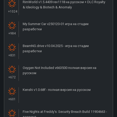
RimWorld v1.5.4409 rev1118 на русском + DLC Royalty
& Ideology & Biotech & Anomaly
+1024
My Summer Car v250120-01 игра на стадии
разработки
+984
BeamNG.drive v10.04.2025 - игра на стадии
разработки
+831
Oxygen Not Included v663500 полная версия на
русском
+672
Kenshi v1.0.68f - полная версия на русском
+601
Five Nights at Freddy's: Security Breach Build 11904663 -
торрент