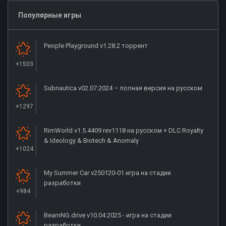
Популярные игры
People Playground v1.28.2 торрент
+1503
Subnautica v02.07.2024 – полная версия на русском
+1297
RimWorld v1.5.4409 rev1118 на русском + DLC Royalty
& Ideology & Biotech & Anomaly
+1024
My Summer Car v250120-01 игра на стадии
разработки
+984
BeamNG.drive v10.04.2025 - игра на стадии
разработки