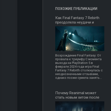
ПОХОЖИЕ ПУБЛИКАЦИИ
Как Final Fantasy 7 Rebirth
преодолела неудачи и
завоевала фанатов
Возрождение Final Fantasy: От
провала к триумфу С момента
выхода на PlayStation 5 в
феврале 2024 года игра Final
Fantasy 7 Rebirth столкнулась с
неоднозначными отзывами,
однако позже сумела занять...
Почему Reanimal может
стать новым хитом после
Little Nightmares