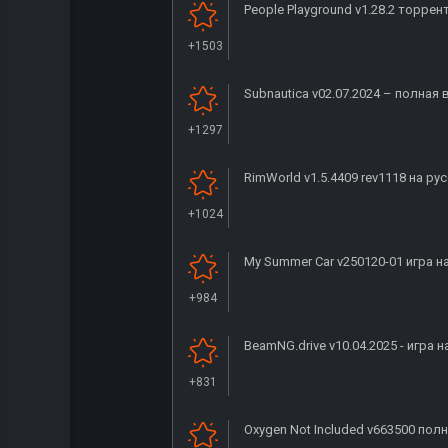
People Playground v1.28.2 торрен
+1503
Subnautica v02.07.2024 – полная
+1297
RimWorld v1.5.4409 rev1118 на ру
+1024
My Summer Car v250120-01 игра н
+984
BeamNG.drive v10.04.2025 - игра 
+831
Oxygen Not Included v663500 пол