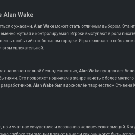
з Alan Wake
иться с ужасами,
Alan Wake
может стать отличным выбором. Эта иг
еменно жуткая и контролируемая. Игроки выступают в роли писат
венных событий в небольшом городке. Игра включает в себя элем
и этом увлекательной.
страх наполнен полной безнадежностью,
Alan Wake
предлагает боле
ытиями. Это позволяет новичкам в жанре начать с более мягкого 
 разработчиков,
Alan Wake
был вдохновлён творчеством Стивена К
, но и учат нас сочувствию и осознанию человеческих эмоций. Ког
ько глубоко эти эмоции влияют на нас и как они могут быть испо