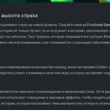
я высота страха
 поднимает страх на новый уровень. Разработчики из
Frictional Ga
которая не только пугает, но и погружает в историю, наполненную
рут на себя роль Таси Трианон, которая оказывается в пустыне Ал
овить свои воспоминания, она сталкивается с ужасными событиями,
ла номинирована на множество наград, включая премию Golden Jo
видетельствует о влиянии и качестве игры, которое заставляет з
вляется ее звуковое сопровождение и визуальный стиль. Хотя дв
ело используют освещение и звуковые эффекты, чтобы создать 
ь историю, которая затрагивает темы материнства, потери и сложн