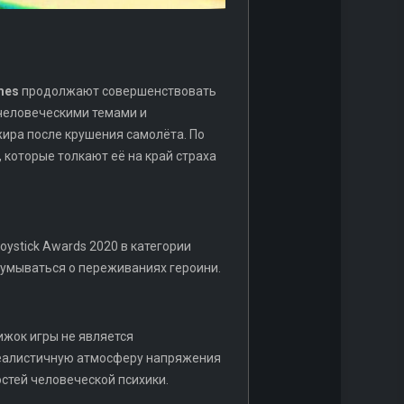
mes
продолжают совершенствовать
 человеческими темами и
жира после крушения самолёта. По
 которые толкают её на край страха
ystick Awards 2020 в категории
адумываться о переживаниях героини.
ижок игры не является
реалистичную атмосферу напряжения
остей человеческой психики.