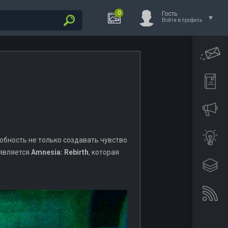
0
Гость
Войти в профиль
собность не только создавать чувство
 является
Amnesia: Rebirth
, которая