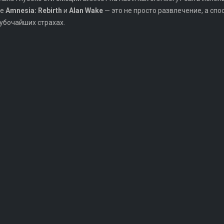
де
Amnesia: Rebirth
и
Alan Wake
— это не просто развлечение, а сп
лубочайших страхах.