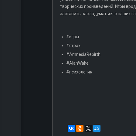
творческих произведений. Игры вро
заставить нас задуматься о наших г
#игры
#страх
#AmnesiaRebirth
#AlanWake
#психология