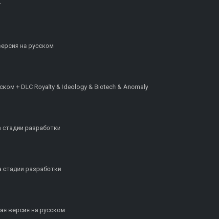
т
 версия на русском
сском + DLC Royalty & Ideology & Biotech & Anomaly
а стадии разработки
на стадии разработки
ная версия на русском