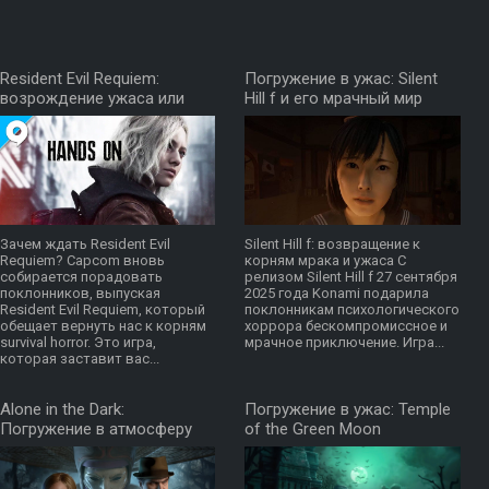
Resident Evil Requiem:
Погружение в ужас: Silent
возрождение ужаса или
Hill f и его мрачный мир
новая эра в серии?
Зачем ждать Resident Evil
Silent Hill f: возвращение к
Requiem? Capcom вновь
корням мрака и ужаса С
собирается порадовать
релизом Silent Hill f 27 сентября
поклонников, выпуская
2025 года Konami подарила
Resident Evil Requiem, который
поклонникам психологического
обещает вернуть нас к корням
хоррора бескомпромиссное и
survival horror. Это игра,
мрачное приключение. Игра...
которая заставит вас...
Alone in the Dark:
Погружение в ужас: Temple
Погружение в атмосферу
of the Green Moon
ужаса и ностальгии
захватывает дух