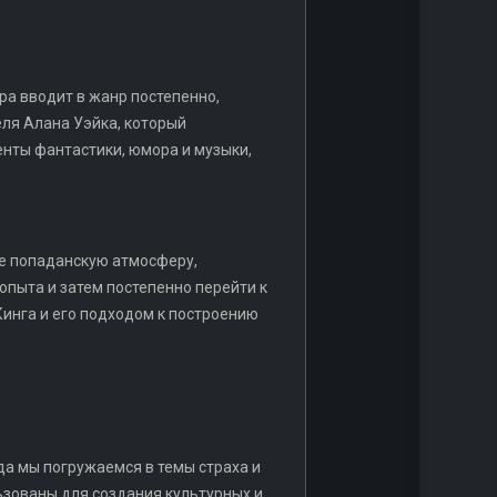
ра вводит в жанр постепенно,
еля Алана Уэйка, который
енты фантастики, юмора и музыки,
е попаданскую атмосферу,
опыта и затем постепенно перейти к
инга и его подходом к построению
да мы погружаемся в темы страха и
льзованы для создания культурных и