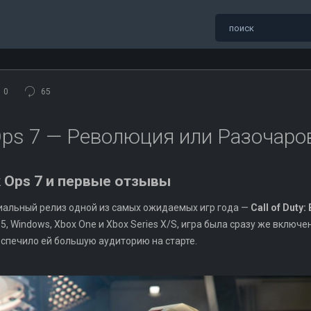
0
65
k Ops 7 — Революция или Разочаро
ck Ops 7 и первые отзывы
циальный релиз одной из самых ожидаемых игр года —
Call of Duty:
n 5, Windows, Xbox One и Xbox Series X/S, игра была сразу же вкл
беспечило ей большую аудиторию на старте.