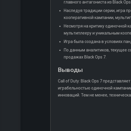
главного антагониста из Black Ops
Наследуя традиции серии, игра п
кооперативной кампании, мульти
Несмотря на критику одиночной к
мультиплееру и уникальным кооп
Игра была создана в условиях пан
По данным аналитиков, текущее со
продажах Black Ops 7.
Выводы
Call of Duty: Black Ops 7 представля
играбельностью одиночной кампании
инноваций. Тем не менее, техническ