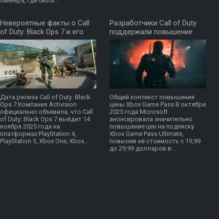
баннера, где была...
Невероятные факты о Call
Разработчики Call of Duty
of Duty: Black Ops 7 и его
поддержали повышение
ценовой политике!
цен на Xbox Game Pass
Дата релиза Call of Duty: Black
Общий контекст повышения
Ops 7 Компания Activision
цены Xbox Game Pass В октябре
официально объявила, что Call
2025 года Microsoft
of Duty: Black Ops 7 выйдет 14
анонсировала значительно
ноября 2025 года на
повышение цен на подписку
платформах PlayStation 4,
Xbox Game Pass Ultimate,
PlayStation 5, Xbox One, Xbox...
повысив её стоимость с 19,99
до 29,99 долларов в...