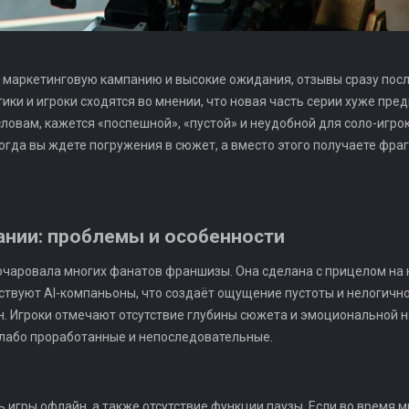
 маркетинговую кампанию и высокие ожидания, отзывы сразу посл
ки и игроки сходятся во мнении, что новая часть серии хуже пре
словам, кажется «поспешной», «пустой» и неудобной для соло-игро
огда вы ждете погружения в сюжет, а вместо этого получаете фра
ании: проблемы и особенности
очаровала многих фанатов франшизы. Она сделана с прицелом на к
ствуют AI-компаньоны, что создаёт ощущение пустоты и нелогично
н. Игроки отмечают отсутствие глубины сюжета и эмоциональной н
слабо проработанные и непоследовательные.
игры офлайн, а также отсутствие функции паузы. Если во время м