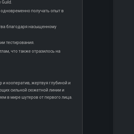
Guild.
я одновременно получать опыт в
ства благодаря насыщенному
рии тестирования.
тлам, что также отразилось на
ер и кооператив, жертвуя глубиной и
ющих сильной сюжетной линии и
ем в мире шутеров от первого лица.