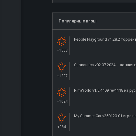
Популярные игры
People Playground v1.28.2 торрен
+1503
Subnautica v02.07.2024 – полная
+1297
RimWorld v1.5.4409 rev1118 на ру
+1024
My Summer Car v250120-01 игра н
+984