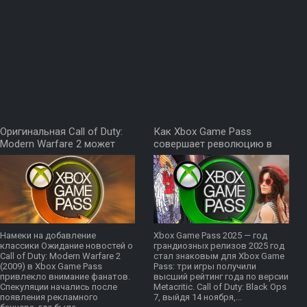
Оригинальная Call of Duty:
Как Xbox Game Pass
Modern Warfare 2 может
совершает революцию в
вернуться в Xbox Game
игровой индустрии
Pass!
Намеки на добавление
Xbox Game Pass 2025 — год
классики Ожидание новостей о
грандиозных релизов 2025 год
Call of Duty: Modern Warfare 2
стал знаковым для Xbox Game
(2009) в Xbox Game Pass
Pass: три игры получили
привлекло внимание фанатов.
высший рейтинг года по версии
Спекуляции начались после
Metacritic. Call of Duty: Black Ops
появления рекламного
7, выйдя 14 ноября,...