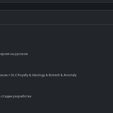
т
 версия на русском
сском + DLC Royalty & Ideology & Biotech & Anomaly
а стадии разработки