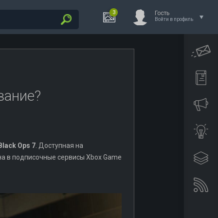
3
Гость
Войти в профиль
вание?
 Black Ops 7
. Доступная на
ючена в подписочные сервисы Xbox Game