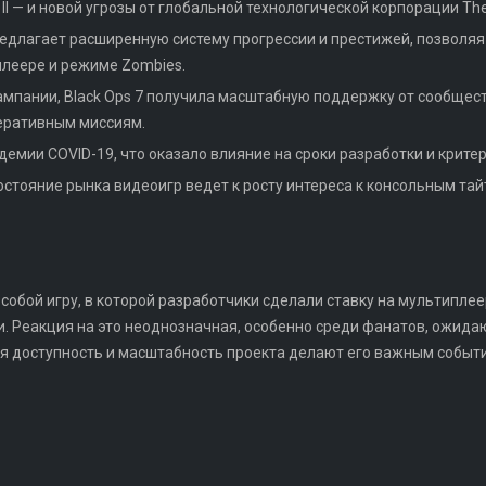
 II — и новой угрозы от глобальной технологической корпорации The 
редлагает расширенную систему прогрессии и престижей, позволя
плеере и режиме Zombies.
ампании, Black Ops 7 получила масштабную поддержку от сообще
еративным миссиям.
демии COVID-19, что оказало влияние на сроки разработки и крите
стояние рынка видеоигр ведет к росту интереса к консольным тай
ет собой игру, в которой разработчики сделали ставку на мультипле
. Реакция на это неоднозначная, особенно среди фанатов, ожида
ая доступность и масштабность проекта делают его важным событи