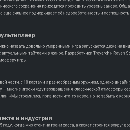
тического сохранения приходится проходить уровень заново. Общ
что ещё сильнее подчеркивает её недоработанность и поспешность
мультиплеер
ожно назвать довольно умеренными: игра запускается даже на ви
 актуальными тайтлами в жанре. Разработчики Treyarch и Raven S
мосферу игры.
вой части, с 18 картами и разнообразным оружием, однако дизайн
су — многие игроки ждут возвращения классической атмосферы сер
ан: «Мы стремились привнести что-то новое, но не забыть о корня
екте и индустрии
35 году, когда мир стоит на грани хаоса, а сюжет строится вокруг