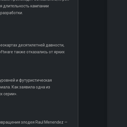
ая длительность кампании
 разработки.
деокартах десятилетней давности,
oftware также отказались от ярких
 уровней и футуристическая
иала. Как заявила одна из
х серии».
 возвращения злодея Raul Menendez —