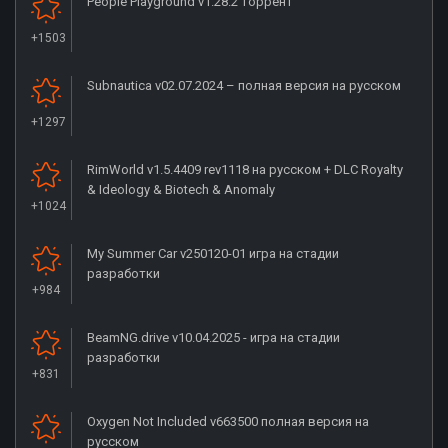
People Playground v1.28.2 торрент
+1503
Subnautica v02.07.2024 – полная версия на русском
+1297
RimWorld v1.5.4409 rev1118 на русском + DLC Royalty
& Ideology & Biotech & Anomaly
+1024
My Summer Car v250120-01 игра на стадии
разработки
+984
BeamNG.drive v10.04.2025 - игра на стадии
разработки
+831
Oxygen Not Included v663500 полная версия на
русском