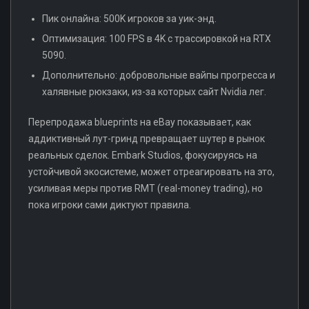
Пик онлайна: 500K игроков за уик-энд.
Оптимизация: 100 FPS в 4K с трассировкой на RTX
5090.
Дополнительно: добровольные вайпы прогресса и
халявные рюкзаки, из-за которых сайт Nvidia лег.
Перепродажа blueprints на eBay показывает, как
аддиктивный лут-гринд превращает шутер в рынок
реальных сделок. Embark Studios, фокусируясь на
устойчивой экосистеме, может отреагировать на это,
усиливая меры против RMT (real-money trading), но
пока игроки сами диктуют правила.