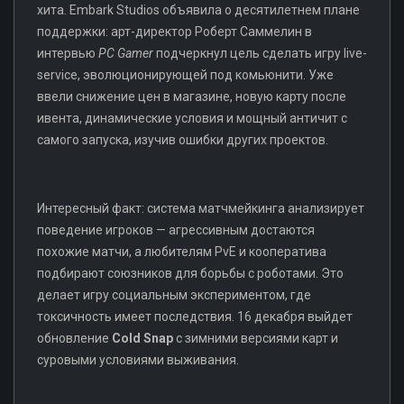
хита. Embark Studios объявила о десятилетнем плане
поддержки: арт-директор Роберт Саммелин в
интервью
PC Gamer
подчеркнул цель сделать игру live-
service, эволюционирующей под комьюнити. Уже
ввели снижение цен в магазине, новую карту после
ивента, динамические условия и мощный античит с
самого запуска, изучив ошибки других проектов.
Интересный факт: система матчмейкинга анализирует
поведение игроков — агрессивным достаются
похожие матчи, а любителям PvE и кооператива
подбирают союзников для борьбы с роботами. Это
делает игру социальным экспериментом, где
токсичность имеет последствия. 16 декабря выйдет
обновление
Cold Snap
с зимними версиями карт и
суровыми условиями выживания.