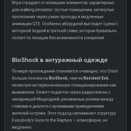
Игра страдает от излишних элементов, характерных
для walking simulator: пустые помещения, затянутые
пролезания через узкие проходы и медленные
анимации QTE. Особенно абсурдной выглядит сцена с
моторной лодкой в третьей главе, которая буквально
ползет по локации без возможности ускорения.
BioShock в антуражный одежде
По мере прохождения становится очевидно, что Crisol
больше похожа на
BioShock
, чем на
Resident Evil
,
несмотря на первоначальную позиционирование как
выживалки. Сюжет подается через радиосеансы с
напарницей Медиодией, рисованные ролики между
главами и диалоги с кровавыми привидениями
жителей острова. Этот подход напоминает структуру
Everybody's Gone to the Rapture — атмосферно, но
медленно.