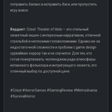
поправить баланс и исправить баги, или пропустить
игру вовсе.
Вердикт:
Crisol: Theater of Idols — это стильный
сюжетный экшен с интересным нарративом, отличной
стрельбой и неплохими головоломками. Однако из-за
недостаточной сложности и проблем с game design
сурвайвал-хоррор так и не случился. Для тех, кто
готов пожертвовать челленджем ради атмосферы
испанского фольклора и интригующего сюжета, это
отличный выбор по доступной цене.
#Crisol #HorrorGames #GamingReview #Metroidvania
#SurvivalHorror