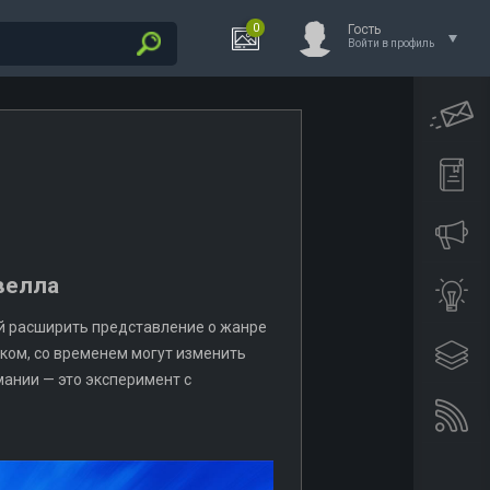
0
Гость
Войти в профиль
велла
ой расширить представление о жанре
роком, со временем могут изменить
мании — это эксперимент с