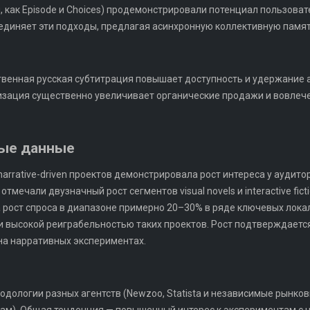
 как Episode и Choices) продемонстрировали потенциал пользоват
оединяет эти подходы, предлагая асинхронную коллективную памят
твенная русская субтитрация повышает доступность и удержание 
изация существенно увеличивает органические продажи и вовлече
ные данные
arrative-driven проектов демонстрировала рост интереса у аудито
тмечали двузначный рост сегментов visual novels и interactive fic
 рост спроса в диапазоне примерно 20–30% в ряде ключевых лока
и высокой реиграбельностью таких проектов. Рост подтверждаетс
на нарративных экспериментах.
одологии разных агентств (Newzoo, Statista и независимые рынков