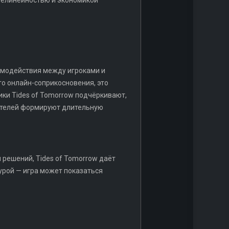
нелинейностью и экономикой
имодействия между игроками и
о онлайн-соприкосновения, это
ки Tides of Tomorrow подчёркивают,
вателей формируют длительную
 решений, Tides of Tomorrow даёт
урой — игра может показаться