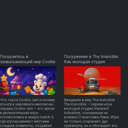
Погрузитесь в
Погружение в The Invincible:
захватывающий мир Cookie
Как молодая студия
Jam
переосмыслила
классический роман Лема
Что такое Cookie Jam и почему
Введение в мир The Invincible
эта игра завоевала миллионы
The Invincible — первая игра
сердец Cookie Jam – это яркая
молодой студии Starward
и увлекательная игра-
Industries, основанная на
головоломка в жанре match-3,
романе Станислава Лема. Игра
где игроки меняют местами
не только сохраняет дух
сладкие элементы, создавая
оригинала, но и обогащает его