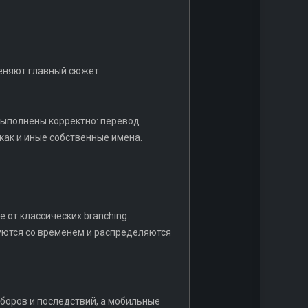
еняют главный сюжет.
 выполнены корректно: перевод
, как и иные собственные имена.
 от классических branching
руются со временем и распределяются
ыборов и последствий, а мобильные