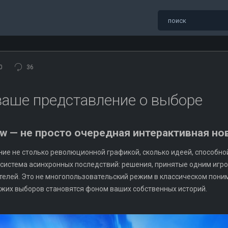
0
36
ваше представление о выборе
ow — не просто очередная интерактивная но
ние не столько революционной графикой, сколько идеей, способн
та — система асинхронных последствий: решения, принятые одним иг
телей. Это не многопользовательский режим в классическом пони
ужих выборов становятся фоном ваших собственных историй.