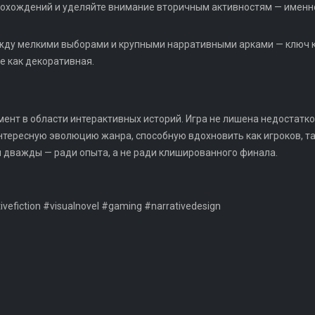
прохождений и уделяйте внимание вторичным активностям — именн
жду мелкими выборами и крупными нарративными арками — ключ к
е как декоративная.
мент в области интерактивных историй. Игра не лишена недостатко
тересную эволюцию жанра, способную вдохновить как игроков, та
бы дважды — ради опыта, а не ради клишированного финала.
vefiction #visualnovel #gaming #narrativedesign