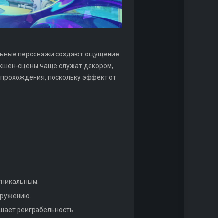
ельные персонажи создают ощущение
экшен-сцены чаще служат декором,
прохождения, поскольку эффект от
уникальным.
гружению.
шает реиграбельность.