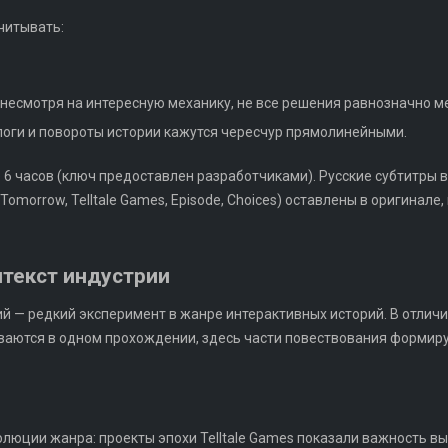
читывать:
несмотря на интересную механику, не все решения равнозначно м
оги и повороты истории кажутся чересчур прямолинейными.
ие 6 часов (ключ предоставлен разработчиками). Русские субтитры
 Tomorrow, Telltale Games, Episode, Choices) оставлены в оригинале
текст индустрии
й — редкий эксперимент в жанре интерактивных историй. В отличие
дываются в одном прохождении, здесь части повествования форми
олюции жанра: проекты эпохи Telltale Games показали важность в