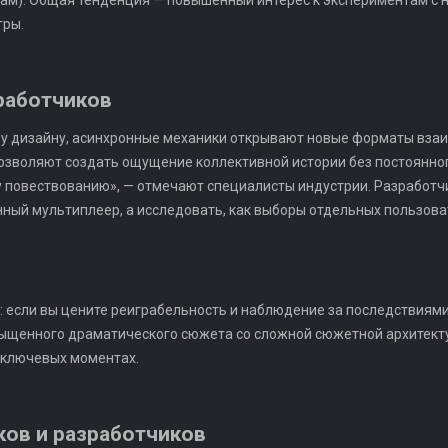
ам). Общая тенденция — повышенный интерес к экспериментам с 
гры.
работчиков
му дизайну, асинхронные механики открывают новые форматы вза
озволяют создать ощущение коллективной истории без постоянног
 повествованию», — отмечают специалисты индустрии. Разработчи
онный мультиплеер, а исследовать, как выборы отдельных пользо
: если вы цените реиграбельность и наблюдение за последствиями
асыщенного драматического сюжета со сложной сюжетной архитект
 ключевых моментах.
ков и разработчиков