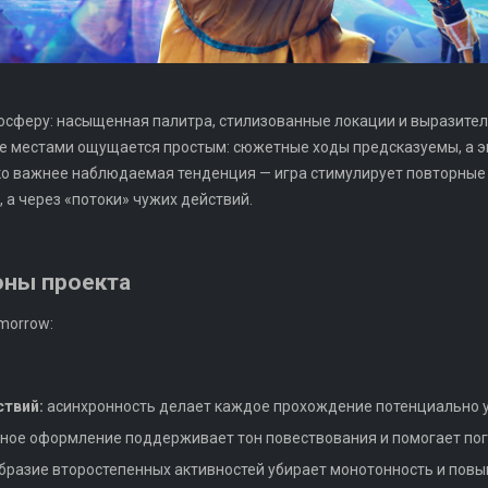
мосферу: насыщенная палитра, стилизованные локации и выразит
ие местами ощущается простым: сюжетные ходы предсказуемы, а 
о важнее наблюдаемая тенденция — игра стимулирует повторные 
 а через «потоки» чужих действий.
оны проекта
morrow:
ствий:
асинхронность делает каждое прохождение потенциально 
ное оформление поддерживает тон повествования и помогает по
бразие второстепенных активностей убирает монотонность и повы