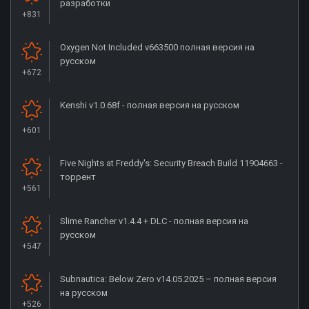
разработки
+831
Oxygen Not Included v663500 полная версия на
русском
+672
Kenshi v1.0.68f - полная версия на русском
+601
Five Nights at Freddy's: Security Breach Build 11904663 -
торрент
+561
Slime Rancher v1.4.4 + DLC - полная версия на
русском
+547
Subnautica: Below Zero v14.05.2025 – полная версия
на русском
+526