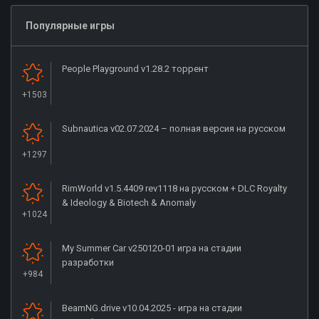
Популярные игры
People Playground v1.28.2 торрент
+1503
Subnautica v02.07.2024 – полная версия на русском
+1297
RimWorld v1.5.4409 rev1118 на русском + DLC Royalty
& Ideology & Biotech & Anomaly
+1024
My Summer Car v250120-01 игра на стадии
разработки
+984
BeamNG.drive v10.04.2025 - игра на стадии