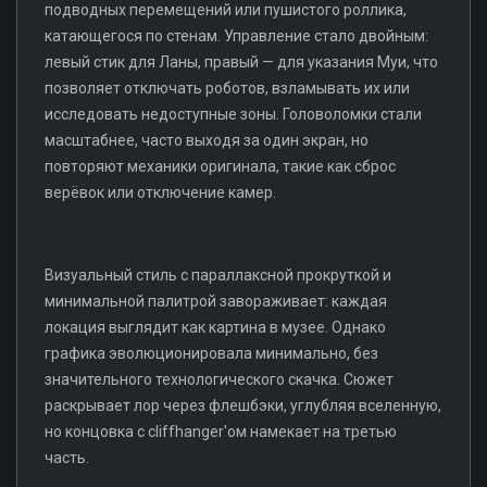
подводных перемещений или пушистого роллика,
катающегося по стенам. Управление стало двойным:
левый стик для Ланы, правый — для указания Муи, что
позволяет отключать роботов, взламывать их или
исследовать недоступные зоны. Головоломки стали
масштабнее, часто выходя за один экран, но
повторяют механики оригинала, такие как сброс
верёвок или отключение камер.
Визуальный стиль с параллаксной прокруткой и
минимальной палитрой завораживает: каждая
локация выглядит как картина в музее. Однако
графика эволюционировала минимально, без
значительного технологического скачка. Сюжет
раскрывает лор через флешбэки, углубляя вселенную,
но концовка с cliffhanger'ом намекает на третью
часть.