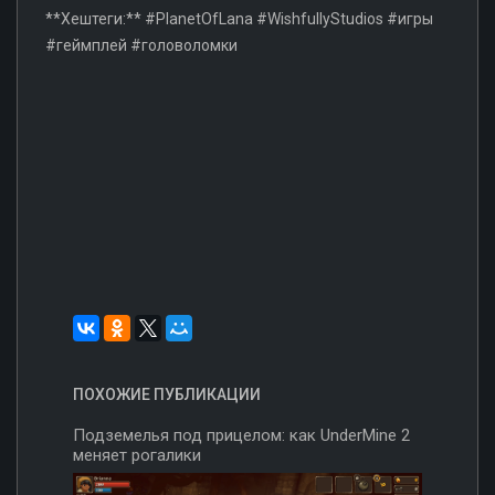
**Хештеги:** #PlanetOfLana #WishfullyStudios #игры
#геймплей #головоломки
ПОХОЖИЕ ПУБЛИКАЦИИ
Подземелья под прицелом: как UnderMine 2
меняет рогалики