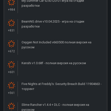
My Summer Car v250120-01 игра на стадии
разработки
+984
BeamNG.drive v10.04.2025 - игра на стадии
разработки
+831
Oxygen Not Included v663500 полная версия на
русском
+672
Kenshi v1.0.68f - полная версия на русском
+601
Five Nights at Freddy's: Security Breach Build 11904663 -
торрент
+561
Slime Rancher v1.4.4 + DLC - полная версия на
русском